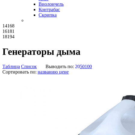
Виолончель
Контрабас
Скрипка
14168
16181
18194
Генераторы дыма
Таблица
Список
Выводить по:
20
50
100
Сортировать по:
названию
цене