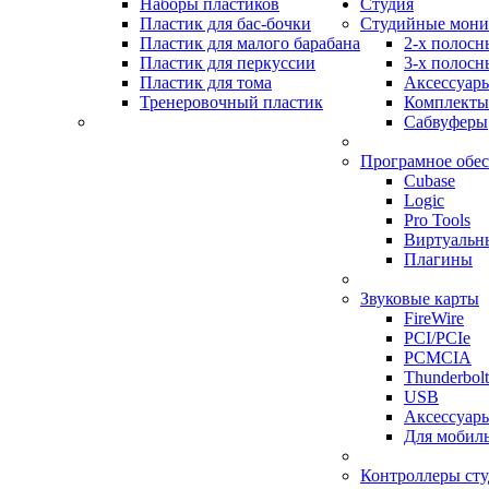
Наборы пластиков
Студия
Пластик для бас-бочки
Студийные мон
Пластик для малого барабана
2-х полосн
Пластик для перкуссии
3-х полосн
Пластик для тома
Аксессуар
Тренеровочный пластик
Комплекты
Сабвуферы
Програмное обе
Cubase
Logic
Pro Tools
Виртуальн
Плагины
Звуковые карты
FireWire
PCI/PCIe
PCMCIA
Thunderbolt
USB
Аксессуар
Для мобил
Контроллеры ст