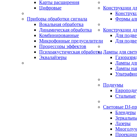
Карты расширения
Цифровые
Конструкции дл
Конструк
Приборы обработки сигнала
Фермы ал
Вокальная обработка
Динамическая обработка
Конструкции дл
Комбинированные
Для подве
Микрофонные предусилители
Для подве
Процессоры эффектов
Психоакустическая обработка
Лампы для свет
Эквалайзеры
Газоразря
Лампы для
Лампы на
Ультрафио
Подиумы
Европоди
Стальные
Световые DJ-п
Блендеры
Зеркальн
Лазеры
Многолуч
Проекцио