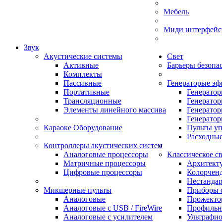
Мебель
Миди интерфейс
Звук
Акустические системы
Свет
Активные
Барьеры безопа
Комплекты
Пассивные
Генераторые эф
Портативные
Генерато
Трансляционные
Генерато
Элементы линейного массива
Генератор
Генератор
Караоке Оборудование
Пульты у
Расходны
Контроллеры акустических систем
Аналоговые процессоры
Классическое с
Матричные процессоры
Архитект
Цифровые процессоры
Колорчен
Нестанда
Микшерные пульты
Приборы с
Аналоговые
Прожектор
Аналоговые с USB / FireWire
Профильн
Аналоговые с усилителем
Ультрафио