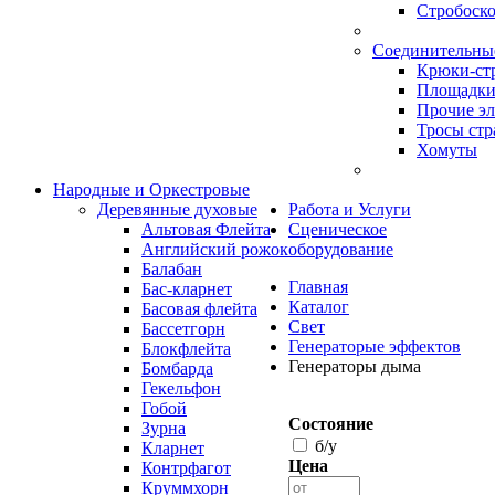
Стробоск
Соединительны
Крюки-ст
Площадки
Прочие э
Тросы стр
Хомуты
Народные и Оркестровые
Деревянные духовые
Работа и Услуги
Альтовая Флейта
Сценическое
Английский рожок
оборудование
Балабан
Главная
Бас-кларнет
Каталог
Басовая флейта
Свет
Бассетгорн
Генераторые эффектов
Блокфлейта
Генераторы дыма
Бомбарда
Гекельфон
Гобой
Состояние
Зурна
б/у
Кларнет
Цена
Контрфагот
Круммхорн