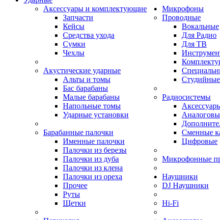
Аксессуары и комплектующие
Микрофоны
Запчасти
Проводные
Кейсы
Вокальные
Средства ухода
Для Радио
Сумки
Для ТВ
Чехлы
Инструмен
Комплекту
Акустические ударные
Специальн
Альты и томы
Студийные
Бас барабаны
Малые барабаны
Радиосистемы
Напольные томы
Аксессуары
Ударные установки
Аналоговы
Дополните
Барабанные палочки
Сменные к
Именные палочки
Цифровые
Палочки из березы
Палочки из дуба
Микрофонные п
Палочки из клена
Палочки из ореха
Наушники
Прочее
DJ Наушники
Руты
Щетки
Hi-Fi