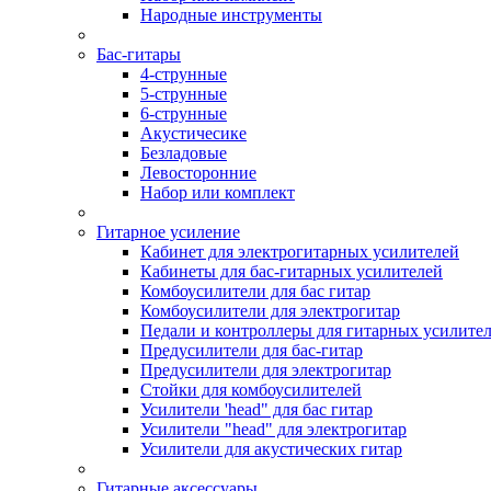
Народные инструменты
Бас-гитары
4-струнные
5-струнные
6-струнные
Акустичесике
Безладовые
Левосторонние
Набор или комплект
Гитарное усиление
Кабинет для электрогитарных усилителей
Кабинеты для бас-гитарных усилителей
Комбоусилители для бас гитар
Комбоусилители для электрогитар
Педали и контроллеры для гитарных усилите
Предусилители для бас-гитар
Предусилители для электрогитар
Стойки для комбоусилителей
Усилители 'head" для бас гитар
Усилители "head" для электрогитар
Усилители для акустических гитар
Гитарные аксессуары