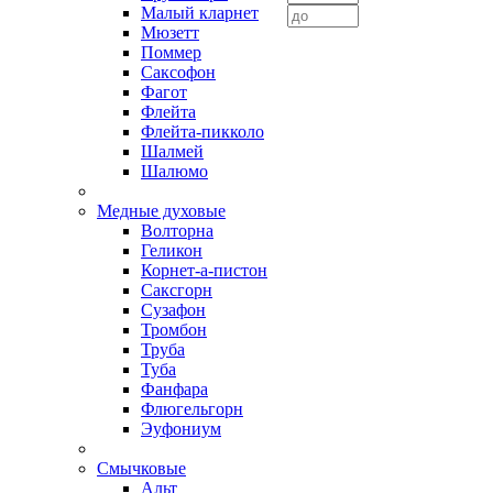
Малый кларнет
Мюзетт
Поммер
Саксофон
Фагот
Флейта
Флейта-пикколо
Шалмей
Шалюмо
Медные духовые
Волторна
Геликон
Корнет-а-пистон
Саксгорн
Сузафон
Тромбон
Труба
Туба
Фанфара
Флюгельгорн
Эуфониум
Смычковые
Альт