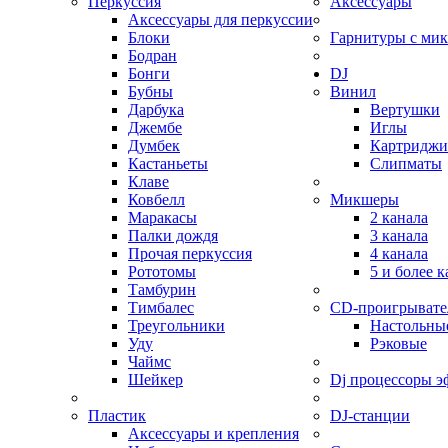
Перкуссия
Аксессуары
Аксессуары для перкуссии
Блоки
Гарнитуры с ми
Бодран
Бонги
DJ
Бубны
Винил
Дарбука
Вертушки
Джембе
Иглы
Думбек
Картриджи
Кастаньеты
Слипматы
Клаве
Ковбелл
Микшеры
Маракасы
2 канала
Палки дождя
3 канала
Прочая перкуссия
4 канала
Рототомы
5 и более 
Тамбурин
Тимбалес
CD-проигрывате
Треугольники
Настольны
Уду
Рэковые
Чаймс
Шейкер
Dj процессоры э
Пластик
DJ-станции
Аксессуары и крепления