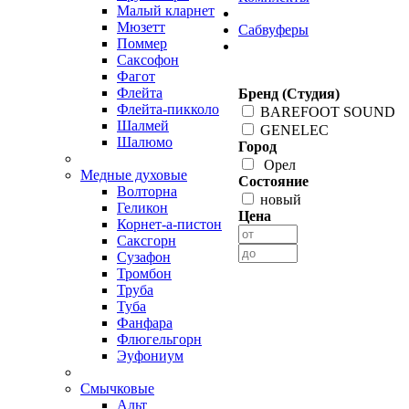
Малый кларнет
Мюзетт
Сабвуферы
Поммер
Саксофон
Фагот
Флейта
Бренд (Студия)
Флейта-пикколо
BAREFOOT SOUND
Шалмей
GENELEC
Шалюмо
Город
Орел
Медные духовые
Состояние
Волторна
новый
Геликон
Цена
Корнет-а-пистон
Саксгорн
Сузафон
Тромбон
Труба
Туба
Фанфара
Флюгельгорн
Эуфониум
Смычковые
Альт