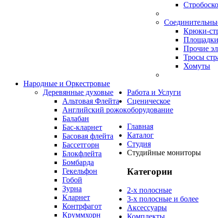
Стробоск
Соединительны
Крюки-ст
Площадки
Прочие э
Тросы стр
Хомуты
Народные и Оркестровые
Деревянные духовые
Работа и Услуги
Альтовая Флейта
Сценическое
Английский рожок
оборудование
Балабан
Главная
Бас-кларнет
Каталог
Басовая флейта
Студия
Бассетгорн
Студийные мониторы
Блокфлейта
Бомбарда
Категории
Гекельфон
Гобой
Зурна
2-х полосные
Кларнет
3-х полосные и более
Контрфагот
Аксессуары
Круммхорн
Комплекты