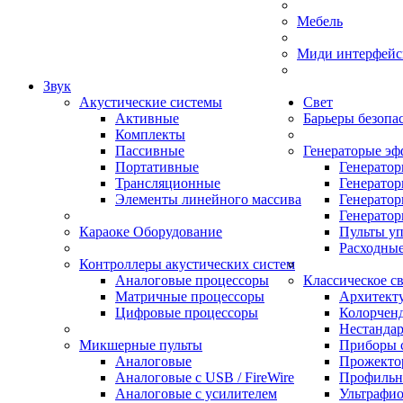
Мебель
Миди интерфейс
Звук
Акустические системы
Свет
Активные
Барьеры безопа
Комплекты
Пассивные
Генераторые эф
Портативные
Генерато
Трансляционные
Генерато
Элементы линейного массива
Генератор
Генератор
Караоке Оборудование
Пульты у
Расходны
Контроллеры акустических систем
Аналоговые процессоры
Классическое с
Матричные процессоры
Архитект
Цифровые процессоры
Колорчен
Нестанда
Микшерные пульты
Приборы с
Аналоговые
Прожектор
Аналоговые с USB / FireWire
Профильн
Аналоговые с усилителем
Ультрафио