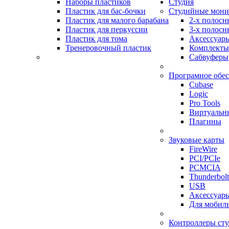
Наборы пластиков
Студия
Пластик для бас-бочки
Студийные мон
Пластик для малого барабана
2-х полосн
Пластик для перкуссии
3-х полосн
Пластик для тома
Аксессуар
Тренеровочный пластик
Комплекты
Сабвуферы
Програмное обе
Cubase
Logic
Pro Tools
Виртуальн
Плагины
Звуковые карты
FireWire
PCI/PCIe
PCMCIA
Thunderbolt
USB
Аксессуар
Для мобил
Контроллеры ст