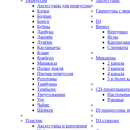
Перкуссия
Аксессуары
Аксессуары для перкуссии
Блоки
Гарнитуры с ми
Бодран
Бонги
DJ
Бубны
Винил
Дарбука
Вертушки
Джембе
Иглы
Думбек
Картриджи
Кастаньеты
Слипматы
Клаве
Ковбелл
Микшеры
Маракасы
2 канала
Палки дождя
3 канала
Прочая перкуссия
4 канала
Рототомы
5 и более 
Тамбурин
Тимбалес
CD-проигрывате
Треугольники
Настольны
Уду
Рэковые
Чаймс
Шейкер
Dj процессоры э
Пластик
DJ-станции
Аксессуары и крепления