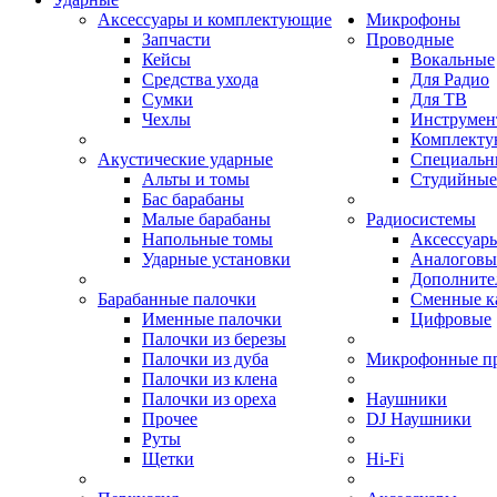
Аксессуары и комплектующие
Микрофоны
Запчасти
Проводные
Кейсы
Вокальные
Средства ухода
Для Радио
Сумки
Для ТВ
Чехлы
Инструмен
Комплекту
Акустические ударные
Специальн
Альты и томы
Студийные
Бас барабаны
Малые барабаны
Радиосистемы
Напольные томы
Аксессуары
Ударные установки
Аналоговы
Дополните
Барабанные палочки
Сменные к
Именные палочки
Цифровые
Палочки из березы
Палочки из дуба
Микрофонные п
Палочки из клена
Палочки из ореха
Наушники
Прочее
DJ Наушники
Руты
Щетки
Hi-Fi