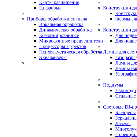
Карты расширения
Цифровые
Конструкции дл
Конструк
Приборы обработки сигнала
Фермы ал
Вокальная обработка
Динамическая обработка
Конструкции дл
Комбинированные
Для подве
Микрофонные предусилители
Для подве
Процессоры эффектов
Психоакустическая обработка
Лампы для свет
Эквалайзеры
Газоразря
Лампы для
Лампы на
Ультрафио
Подиумы
Европоди
Стальные
Световые DJ-п
Блендеры
Зеркальн
Лазеры
Многолуч
Проекцио