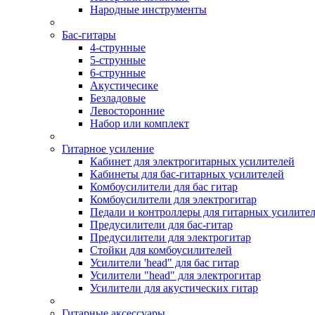
Народные инструменты
Бас-гитары
4-струнные
5-струнные
6-струнные
Акустичесике
Безладовые
Левосторонние
Набор или комплект
Гитарное усиление
Кабинет для электрогитарных усилителей
Кабинеты для бас-гитарных усилителей
Комбоусилители для бас гитар
Комбоусилители для электрогитар
Педали и контроллеры для гитарных усилите
Предусилители для бас-гитар
Предусилители для электрогитар
Стойки для комбоусилителей
Усилители 'head" для бас гитар
Усилители "head" для электрогитар
Усилители для акустических гитар
Гитарные аксессуары