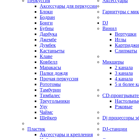
Перкуссия
Аксессуары
Аксессуары для перкуссии
Блоки
Гарнитуры с ми
Бодран
Бонги
DJ
Бубны
Винил
Дарбука
Вертушки
Джембе
Иглы
Думбек
Картриджи
Кастаньеты
Слипматы
Клаве
Ковбелл
Микшеры
Маракасы
2 канала
Палки дождя
3 канала
Прочая перкуссия
4 канала
Рототомы
5 и более 
Тамбурин
Тимбалес
CD-проигрывате
Треугольники
Настольны
Уду
Рэковые
Чаймс
Шейкер
Dj процессоры э
Пластик
DJ-станции
Аксессуары и крепления