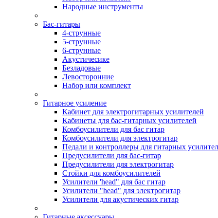
Народные инструменты
Бас-гитары
4-струнные
5-струнные
6-струнные
Акустичесике
Безладовые
Левосторонние
Набор или комплект
Гитарное усиление
Кабинет для электрогитарных усилителей
Кабинеты для бас-гитарных усилителей
Комбоусилители для бас гитар
Комбоусилители для электрогитар
Педали и контроллеры для гитарных усилите
Предусилители для бас-гитар
Предусилители для электрогитар
Стойки для комбоусилителей
Усилители 'head" для бас гитар
Усилители "head" для электрогитар
Усилители для акустических гитар
Гитарные аксессуары