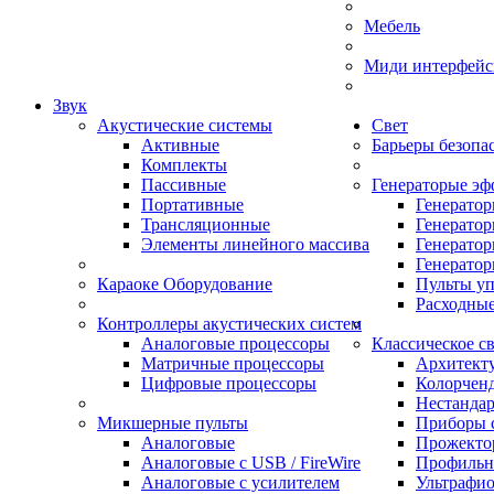
Мебель
Миди интерфейс
Звук
Акустические системы
Свет
Активные
Барьеры безопа
Комплекты
Пассивные
Генераторые эф
Портативные
Генерато
Трансляционные
Генерато
Элементы линейного массива
Генератор
Генератор
Караоке Оборудование
Пульты у
Расходны
Контроллеры акустических систем
Аналоговые процессоры
Классическое с
Матричные процессоры
Архитект
Цифровые процессоры
Колорчен
Нестанда
Микшерные пульты
Приборы с
Аналоговые
Прожектор
Аналоговые с USB / FireWire
Профильн
Аналоговые с усилителем
Ультрафио