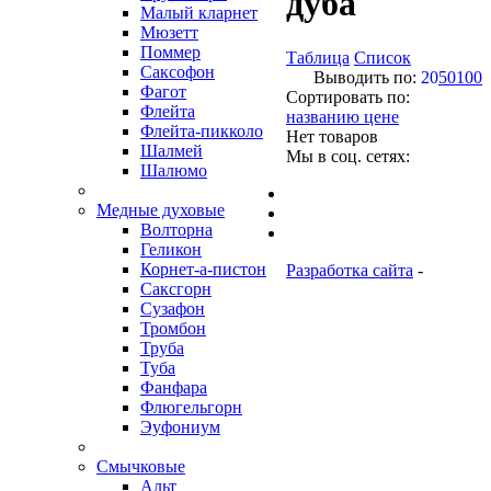
дуба
Малый кларнет
Мюзетт
Поммер
Таблица
Список
Саксофон
Выводить по:
20
50
100
Фагот
Сортировать по:
Флейта
названию
цене
Флейта-пикколо
Нет товаров
Шалмей
Мы в соц. сетях:
Шалюмо
Медные духовые
Волторна
Геликон
Корнет-а-пистон
Разработка сайта
-
Саксгорн
Сузафон
Тромбон
Труба
Туба
Фанфара
Флюгельгорн
Эуфониум
Смычковые
Альт