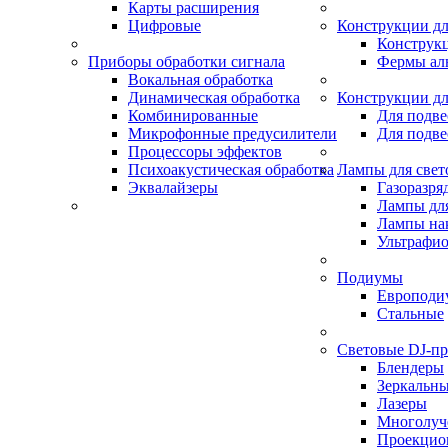
Карты расширения
Цифровые
Конструкции дл
Конструк
Приборы обработки сигнала
Фермы ал
Вокальная обработка
Динамическая обработка
Конструкции дл
Комбинированные
Для подве
Микрофонные предусилители
Для подве
Процессоры эффектов
Психоакустическая обработка
Лампы для свет
Эквалайзеры
Газоразря
Лампы для
Лампы на
Ультрафио
Подиумы
Европоди
Стальные
Световые DJ-п
Блендеры
Зеркальн
Лазеры
Многолуч
Проекцио