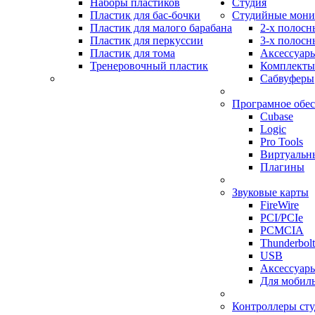
Наборы пластиков
Студия
Пластик для бас-бочки
Студийные мон
Пластик для малого барабана
2-х полосн
Пластик для перкуссии
3-х полосн
Пластик для тома
Аксессуар
Тренеровочный пластик
Комплекты
Сабвуферы
Програмное обе
Cubase
Logic
Pro Tools
Виртуальн
Плагины
Звуковые карты
FireWire
PCI/PCIe
PCMCIA
Thunderbolt
USB
Аксессуар
Для мобил
Контроллеры ст