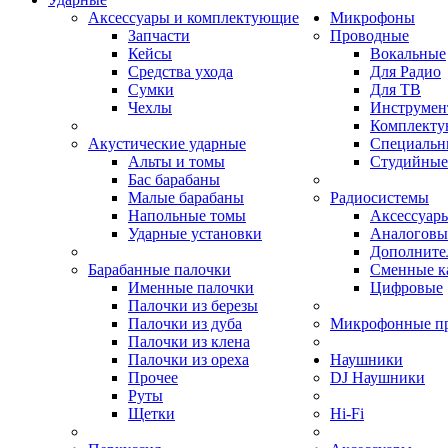
Аксессуары и комплектующие
Микрофоны
Запчасти
Проводные
Кейсы
Вокальные
Средства ухода
Для Радио
Сумки
Для ТВ
Чехлы
Инструмен
Комплекту
Акустические ударные
Специальн
Альты и томы
Студийные
Бас барабаны
Малые барабаны
Радиосистемы
Напольные томы
Аксессуары
Ударные установки
Аналоговы
Дополните
Барабанные палочки
Сменные к
Именные палочки
Цифровые
Палочки из березы
Палочки из дуба
Микрофонные п
Палочки из клена
Палочки из ореха
Наушники
Прочее
DJ Наушники
Руты
Щетки
Hi-Fi