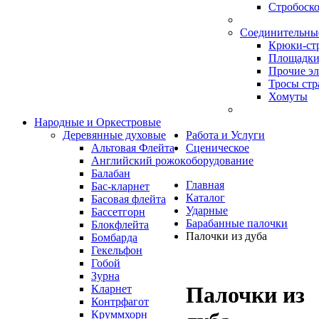
Стробоск
Соединительны
Крюки-ст
Площадки
Прочие э
Тросы стр
Хомуты
Народные и Оркестровые
Деревянные духовые
Работа и Услуги
Альтовая Флейта
Сценическое
Английский рожок
оборудование
Балабан
Главная
Бас-кларнет
Каталог
Басовая флейта
Ударные
Бассетгорн
Барабанные палочки
Блокфлейта
Палочки из дуба
Бомбарда
Гекельфон
Гобой
Зурна
Палочки из
Кларнет
Контрфагот
Круммхорн